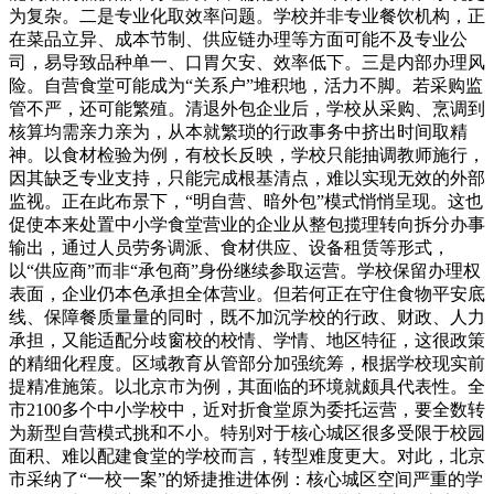
为复杂。二是专业化取效率问题。学校并非专业餐饮机构，正
在菜品立异、成本节制、供应链办理等方面可能不及专业公
司，易导致品种单一、口胃欠安、效率低下。三是内部办理风
险。自营食堂可能成为“关系户”堆积地，活力不脚。若采购监
管不严，还可能繁殖。清退外包企业后，学校从采购、烹调到
核算均需亲力亲为，从本就繁琐的行政事务中挤出时间取精
神。以食材检验为例，有校长反映，学校只能抽调教师施行，
因其缺乏专业支持，只能完成根基清点，难以实现无效的外部
监视。正在此布景下，“明自营、暗外包”模式悄悄呈现。这也
促使本来处置中小学食堂营业的企业从整包揽理转向拆分办事
输出，通过人员劳务调派、食材供应、设备租赁等形式，
以“供应商”而非“承包商”身份继续参取运营。学校保留办理权
表面，企业仍本色承担全体营业。但若何正在守住食物平安底
线、保障餐质量量的同时，既不加沉学校的行政、财政、人力
承担，又能适配分歧窗校的校情、学情、地区特征，这很政策
的精细化程度。区域教育从管部分加强统筹，根据学校现实前
提精准施策。以北京市为例，其面临的环境就颇具代表性。全
市2100多个中小学校中，近对折食堂原为委托运营，要全数转
为新型自营模式挑和不小。特别对于核心城区很多受限于校园
面积、难以配建食堂的学校而言，转型难度更大。对此，北京
市采纳了“一校一案”的矫捷推进体例：核心城区空间严重的学