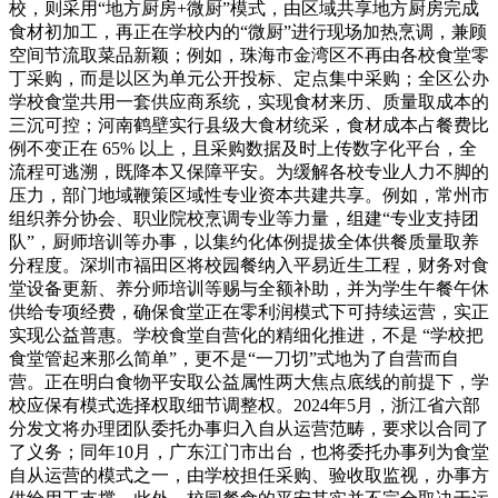
校，则采用“地方厨房+微厨”模式，由区域共享地方厨房完成
食材初加工，再正在学校内的“微厨”进行现场加热烹调，兼顾
空间节流取菜品新颖；例如，珠海市金湾区不再由各校食堂零
丁采购，而是以区为单元公开投标、定点集中采购；全区公办
学校食堂共用一套供应商系统，实现食材来历、质量取成本的
三沉可控；河南鹤壁实行县级大食材统采，食材成本占餐费比
例不变正在 65% 以上，且采购数据及时上传数字化平台，全
流程可逃溯，既降本又保障平安。为缓解各校专业人力不脚的
压力，部门地域鞭策区域性专业资本共建共享。例如，常州市
组织养分协会、职业院校烹调专业等力量，组建“专业支持团
队”，厨师培训等办事，以集约化体例提拔全体供餐质量取养
分程度。深圳市福田区将校园餐纳入平易近生工程，财务对食
堂设备更新、养分师培训等赐与全额补助，并为学生午餐午休
供给专项经费，确保食堂正在零利润模式下可持续运营，实正
实现公益普惠。学校食堂自营化的精细化推进，不是 “学校把
食堂管起来那么简单”，更不是“一刀切”式地为了自营而自
营。正在明白食物平安取公益属性两大焦点底线的前提下，学
校应保有模式选择权取细节调整权。2024年5月，浙江省六部
分发文将办理团队委托办事归入自从运营范畴，要求以合同了
了义务；同年10月，广东江门市出台，也将委托办事列为食堂
自从运营的模式之一，由学校担任采购、验收取监视，办事方