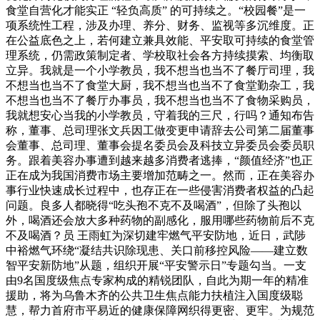
食堂自营化才能实正 “轻负高质” 的可持续之。“校园餐”是一
项系统性工程，涉及办理、养分、财务、监视等多沉维度。正
在公益底色之上，若何建立兼具效能、平安取可持续的食堂管
理系统，仍需政策制定者、学校取社会各方持续摸索、均衡取
立异。我就是一个小学教员，我不想当也当不了餐厅司理，我
不想当也当不了食堂大厨，我不想当也当不了食堂勤杂工，我
不想当也当不了餐厅办事员，我不想当也当不了食物采购员，
我就想安心当我的小学教员，守着我的三尺，行吗？通知布告
称，董事、总司理张文兵因工做变更申请辞去公司第二届董事
会董事、总司理、董事会提名委员会及科技立异委员会委员职
务。跟着美容办事遭到越来越多消费者逃捧，“颜值经济”也正
正在成为我国消费市场主要增加范畴之一。然而，正在美容办
事行业快速成长过程中，也存正在一些侵害消费者权益的凸起
问题。良多人都晓得“吃头孢不克不及喝酒”，但除了头孢以
外，喝酒还会放大多种药物的副感化，服用哪些药物前后不克
不及喝酒？员 王雨虹为深切建牢燃气平安防地，近日，武陟
中裕燃气环绕“凝结共识除现患、关口前移控风险——建立数
智平安新防地”从题，组织开展“平安警示日”专题勾当。一支
由9名国度级焦点专家构成的精锐团队，自此为期一年的精准
援助，将为乌鲁木齐的公共卫生焦点能力扶植注入国度级聪
慧，帮力首府市平易近的健康保障网织得更密、更牢。为规范