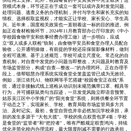
供给用工支撑。此外，校园餐食的平安其实并不完全取决于运
营模式本身，环节还正在于成立一套可以或许及时发觉问题、
处理问题、逃查义务的办理机制，并付与学生和家长充实的知
情权、选择权取监视权，才能实正让学校、家长安心、学生高
兴。近年来，国度相关政策也一直朝着这一标的目的推进。例
如正在食材检验环节，2024年11月教育部办公厅印发的《中小
学校园食物平安和炊事经费办理工做》进一步明白，应成
立“双人或多人联检”轨制，由食物平安员和食堂办理人员配合
验收，公开通明操做，有前提的学校还应保留影像材料，做到
全程可逃溯。基于上述规范，学校可成立尺度化、常态化的自
查机制，对自查中发觉的小问题当即整改，大问题及时教育及
市场监管部分，构成“自查—整改—”的办理闭环。正在办理手
段上，借帮聪慧办理系统实现食堂全笼盖监管已成为无效径。
例如，浙江依托AI、物联网等手艺搭建“校园食安正在线”系
统，通过非接触式线上巡检从动识别未规范佩带口罩、帽具等
行为，并可捕获鼠类勾当踪迹，一旦发觉风险立即语音预警。
姑苏吴江区中小学推广的“阳光食堂”系统，则将供餐全环节置
于动态之下，实现家长、学校、教育局取市场监管局多方共
治、及时记实。最初，食堂自营也并非必然加沉学校承担，承
担的发生多源于 “大包大揽”。学校的焦点权责包罗4项：学校
是食堂的“监管者”和“把控者”，唯有严酷规定权责鸿沟，持续
优化并简化校内办理流程，最大限度削减不需要的行政承担，