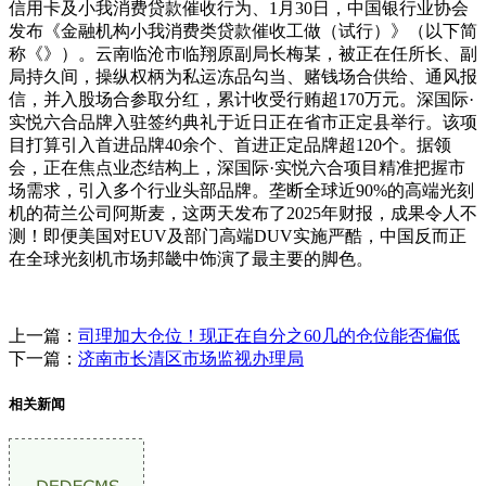
信用卡及小我消费贷款催收行为、1月30日，中国银行业协会
发布《金融机构小我消费类贷款催收工做（试行）》（以下简
称《》）。云南临沧市临翔原副局长梅某，被正在任所长、副
局持久间，操纵权柄为私运冻品勾当、赌钱场合供给、通风报
信，并入股场合参取分红，累计收受行贿超170万元。深国际·
实悦六合品牌入驻签约典礼于近日正在省市正定县举行。该项
目打算引入首进品牌40余个、首进正定品牌超120个。据领
会，正在焦点业态结构上，深国际·实悦六合项目精准把握市
场需求，引入多个行业头部品牌。垄断全球近90%的高端光刻
机的荷兰公司阿斯麦，这两天发布了2025年财报，成果令人不
测！即便美国对EUV及部门高端DUV实施严酷，中国反而正
在全球光刻机市场邦畿中饰演了最主要的脚色。
上一篇：
司理加大仓位！现正在自分之60几的仓位能否偏低
下一篇：
济南市长清区市场监视办理局
相关新闻