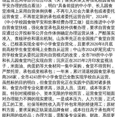
场监管总局等部分结合印发《关于落实从体义务强化校园食物
平安办理的指点看法》，明白“具备前提的中小学、长儿园食
堂准绳上采用自营体例供餐，不再引入社会力量承包或者委托
运营食堂，不再签定新的承包或者委托运营合同”。2024年，
《中小学校园食物平安和炊事经费办理工做》提出推进中小学
自营食堂扶植，强化食堂承包及校外供餐办理，要求自营食堂
应通过公开投标等公开合作体例确定办理运营从体，严酷落实
准入、查核评价和退出机制。山东率先正在全国推广食堂自营
化，已根基实现全省中小学食堂自营化，且要求2026年8月底
前高校学生食堂准绳上全数自从运营；中山市2024岁尾完成71
所学校食堂从委托运营向自营模式的改变，全市789所中小学
和长儿园食堂均已实现自营；沉庆正在2025年2月印发监视法
子，米面油、肉蛋奶等大食材同一集中采购，食堂不得营利，
严禁托管、承包或变相承包；一年来，累计清退校园食堂承包
商268家，全市4243所中小学食堂已全数实现学校自从运营。
虽然标的目的明白，但食堂自营化正在实践中仍面对诸多挑
和。食堂办理专业化要求高，涉及人员、流程、成本等多方
面。特别对规模较小、资本无限的学校而言，运营食堂可能面
对办理能力不脚的现实窘境。一是成本压力。人力方面，正式
员工的工资、社保等刚性收入高于外包常用的矫捷用工；原材
料方面，要求采购正轨渠道品牌食材，成本往往高于承包商可
能利用的低价品；办理方面，需配备专业采购、财政、系统更