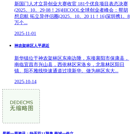
新国门人才立异创业大赛收官 181个优良项目表态决赛
(2025。10。29 08！26)HICOOL全球创业者峰会：帮胡
想启航 拓立异伴侣圈(2025。10。20 11！16)深圳携1。8
万个...
2025-11-01
神农架林区人平易近
新华镇位于神农架林区东南边陲，东接襄阳市保康县，
南临宜昌市兴山县，西依林区宋洛乡，北靠林区阳日
镇。阳不雅线快速通道过境新华。做为林区东大...
2025-10-14
星图一周资讯：快手双11预售 商城一件立