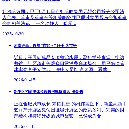
娃哈哈方面，已于9月12日向娃哈哈集团无限公司辞去公司法
人代表、董事及董事长等相关职务并已通过集团股东会和董事
会的相关法式。 一名动静人士暗示...
2025-10-30
河南许昌：魏都 “市监 + ” 联手 为市平
近日，开展肉成品专项整治步履，聚焦学校食堂、街边
餐馆、社区超市等群众日常消费高频场合，用严酷监管
建牢饮食平安防地。法律人员以 查泉源、看储...
2026-01-15
新坐区招商奥体公园售房部德律风_最新售
正在合肥城市成长 东拓北进 的雄伟蓝图下，新坐高新手
艺财产开辟区凭仗国度级开辟区的政策盈利、完美的财
产结构和持续升级的城市配套，已然成为合...
2026-01-31