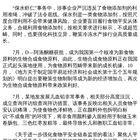
“保水虾仁”事务中，涉事企业严沉违反了食物添加剂的利
用准绳，冲破了法令底线。保水剂是一类食物添加剂，按照尺
度合理利用不会带来健康风险。企业要盲目履行食物平安从体
义务，合规利用食物添加剂，按相关要求进行标示，不成超范
畴、同时，也要强化科技立异，鞭策冷冻水产操行业高质量成
长。
7月，D—阿洛酮糖获批，成为我国第一个核准为新食物
原料的生物合成食物原料。由此，生物合成食物原料正在我国
正式起头落地使用，为食物原料范畴带来新的成长机缘。10
月，《地方关于制定国平易近经济和社会成长第十五个五年规
划的》明白提出要鞭策生物制制等成为新的经济增加点，再次
为生物合成食物原料带来政策利好。
7月，某地发发展儿血铅非常事务，相关部分高度注沉，
成立查询拜访组查询拜访措置。该事务反映出相关人员食物平
安认识稀薄，为使食物色泽鲜艳，正在颜料外包拆明白标
识“不成食用”的环境下，将非食用颜料掺入面粉用于制做玉米
卷肠包、三色红枣发糕等，最终导致长儿和教职工血铅非常。
《关于进一步强化食物平安全链条监管的看法》聚焦人平