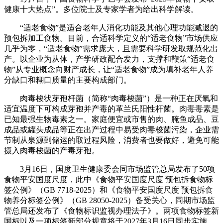
健康十大热点”。多位院士及专家学者为给出科学解读。
“适老食物”是适合老年人消化功能及其他心理功能减退的
预包拆加工食物。目前，合适科学定义的“适老食物”市场供应
几乎为零，“适老食物”需求庞大，且需要科学研发取规范化出
产。以企业为从体，产学研政配合发力，支撑和鞭策“适老食
物”从专业概念向财产成长，让“适老食物”成为填补老年人养
分缺口和糊口质量的主要构成部门。
肉毒梭状芽孢杆菌（简称“肉毒梭菌”）是一种正在厌氧和
适宜温度下可构成芽孢并产毒的革兰氏阳性杆菌。肉毒毒素是
已知最强生物毒素之一。家庭便宜或市售的肉、腌鱼成品、豆
成品或罐头成品等正在出产过程中易受肉毒梭菌污染，企业需
节制从泉源到储运的取过程风险，消费者也要做好，避免可能
摄入肉毒梭菌的产毒芽孢。
3月16日，国度卫生健康委会同市场监管总局发布了50项
食物平安国度尺度，此中《食物平安国度尺度 预包拆食物标
签公例》（GB 7718-2025）和《食物平安国度尺度 预包拆食
物养分标签公例》（GB 28050-2025）备受关心，同期市场监
管总局还发布了《食物标识监视办理法子》。两项食物标签新
国标以及一项标签新部分规章将于2027年3月16日同步实施。