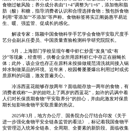
食物过敏风险；养分成分表由“1+4”调整为“1+6”，添加饱和脂
肪（酸）和糖，指导消费者认识和合理选择食物；预包拆食物
利用“零添加”“不添加”等声称。食物标签将实正阐扬惠平易近
生、暖、强监管、促成长的感化。
解读专家：陈颖中国食物科学手艺学会食物平安取尺度手
艺分会副从任委员、中国质量查验检测科学研究院院长。
9月，上海部门学校呈现午餐中虾仁炒蛋“发臭”或“有
沙”等现象，经查明，供餐企业所用原料虾仁中存正在丽蝇长
体；此外，该企业也存正在原料未按操做规范清洗就间接入锅
焯水制做菜品的环境。近年来，校园餐屡屡爆出利用过时或劣
质原料的问题，激发普遍关心。
冷冻西蓝花能够存放两年？面临能存放一两年的食物，有
消费者戏称“一岁的娃吃上了两岁的西蓝花”，如许的讥讽中着
人们对长保质期食物“平安取养分”的担心，并由此激发对保质
期长短影响食物平安取质量的热议。
2025年3月，地方办公厅、国务院办公厅结合印发《关于
进一步强化食物平安全链条监管的看法》，标记着我国食物平
安管理迈入统筹全链条、全周期、全要素的新阶段。面临收集