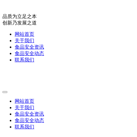
品质为立足之本
创新乃发展之道
网站首页
关于我们
食品安全资讯
食品安全动态
联系我们
网站首页
关于我们
食品安全资讯
食品安全动态
联系我们