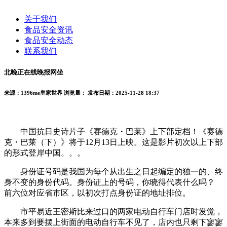
关于我们
食品安全资讯
食品安全动态
联系我们
北晚正在线晚报网坐
来源：1396me皇家世界
浏览量：
发布日期：2025-11-28 18:37
中国抗日史诗片子《赛德克・巴莱》上下部定档！《赛德
克・巴莱（下）》将于12月13日上映。这是影片初次以上下部
的形式登岸中国。。。
身份证号码是我国为每个从出生之日起编定的独一的、终
身不变的身份代码。身份证上的号码，你晓得代表什么吗？
前六位对应省市区，以初次打点身份证的地址排位。
市平易近王密斯比来过口的两家电动自行车门店时发觉，
本来多到要摆上街面的电动自行车不见了，店内也只剩下寥寥