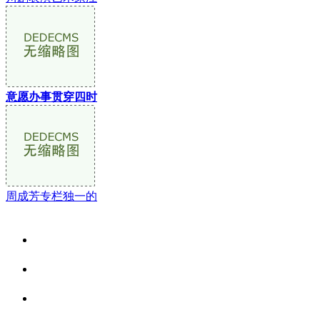
意愿办事贯穿四时
周成芳专栏独一的
关于我们
食品安全资讯
食品安全动态