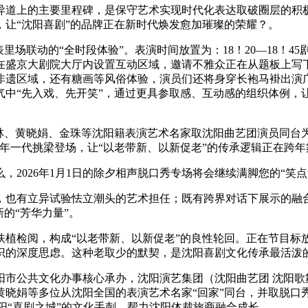
异道上的主要里程碑，是保守艺术实现时代化表达取破圈层的积
让“沈阳喜剧”的品牌正在新时代焕发愈加璀璨的荣耀？。
动的“全时段体验”。表演时间放置为：18！20—18！45剧场
在盛京大剧院大厅内设置互动区域，邀请不雅众正在从题板上写
非遗区域，还有糖画等风俗体验，演员们还将身穿长袍马褂出演
气中“先入戏、先开笑”，通过更具参取感、互动感的组织体例，
、黄晓娟、金珠等沈阳籍表演艺术名家取沈阳曲艺团演员同台为不
年一代挑梁登场，让“以老带新、以新促老”的传承逻辑正在跨
2026年1月1日的除夕相声脱口秀专场将会继续满脚您的“笑点
也有立异试验怯立潮头的艺术担任；既有跨界对话下展示的融合
的“芳华力量”。
检阅，构成“以老带新、以新促老”的良性轮回。正在节目标
识的深度思虑。这种老取少的默契，是沈阳喜剧文化传承最活泼
市公共文化办事核心承办，沈阳演艺集团（沈阳曲艺团 沈阳歌舞团
晓娟等多位从沈阳全国的表演艺术名家“回家”同台，并取脱口
沈阳“喜剧之城”的文化手刺，帮力沈阳体裁旅商融合成长。