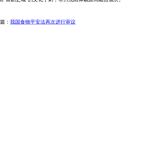
篇：
我国食物平安法再次进行审议