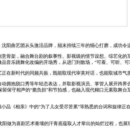
11月，沈阳曲艺团从头激活品牌，颠末持续三年的细心打磨，成功
意骨架，融合舞台剧的叙事性、影视级的情节设想、综艺化的
做品音乐跳舞化改编的开场秀，从进门到散场，“可看、可听、可
正在新时代的同频共振，既能取现代审美对话，也能取城市气
动拥抱脱口秀等年轻态表达，并取影视演员、掌管人展开跨界
留保守相声的“脆负担”和节拍感，也融入现代糊口元素取舞台
黄晓娟小品《相亲》中的“为了儿女受尽苦累”等熟悉的台词和旋律
做为喜剧艺术膏壤的汗青底蕴取人才辈出的灿烂过程，也展现