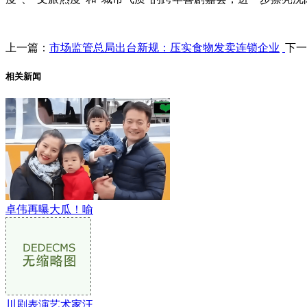
上一篇：
市场监管总局出台新规：压实食物发卖连锁企业
下一
相关新闻
卓伟再曝大瓜！喻
川剧表演艺术家汪