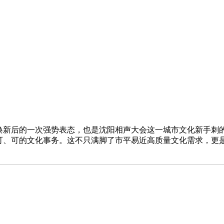
新后的一次强势表态，也是沈阳相声大会这一城市文化新手刺
为可、可的文化事务。这不只满脚了市平易近高质量文化需求，更