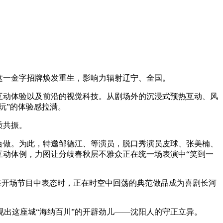
令这一金字招牌焕发重生，影响力辐射辽宁、全国。
互动体验以及前沿的视觉科技。从剧场外的沉浸式预热互动、风
玩”的体验感拉满。
质共振。
合做。为此，特邀邹德江、等演员，脱口秀演员皮球、张美楠、
互动体例，力图让分歧春秋层不雅众正在统一场表演中“笑到一
正在开场节目中表态时，正在时空中回荡的典范做品成为喜剧长河
出这座城“海纳百川”的开辟劲儿——沈阳人的守正立异。