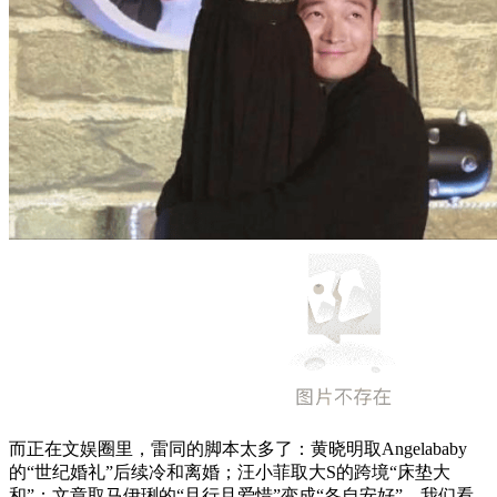
而正在文娱圈里，雷同的脚本太多了：黄晓明取Angelababy
的“世纪婚礼”后续冷和离婚；汪小菲取大S的跨境“床垫大
和”；文章取马伊琍的“且行且爱惜”变成“各自安好”。我们看