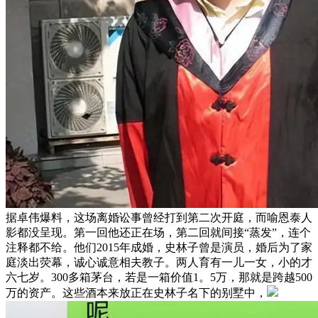
据卓伟爆料，这场离婚讼事曾经打到第二次开庭，而喻恩泰人
影都没呈现。第一回他还正在场，第二回就间接“蒸发”，连个
注释都不给。他们2015年成婚，史林子曾是演员，婚后为了家
庭淡出荧幕，诚心诚意相夫教子。两人育有一儿一女，小的才
六七岁。300多箱茅台，若是一箱价值1。5万，那就是跨越500
万的资产。这些酒本来放正在史林子名下的别墅中，