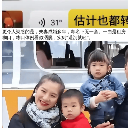
更令人疑惑的是，夫妻成婚多年，却名下无一套。一曲是租房
糊口，糊口体例看似洒脱，实则“避沉就轻”。