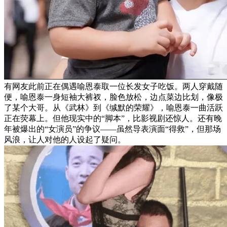
有网友此前正在偶遇喻恩泰取一位长发女子吃饭。两人穿戴随
便，喻恩泰一身短袖大裤衩，脸色放松，边点菜边比划，像极
了某个大哥。从《武林》到《缄默的荣耀》，喻恩泰一曲活跃
正在荧幕上。但他现实中的“脚本”，比影视剧还惊人。还有晚
年被爆出的“女演员”的争议——虽然导表演面“得救”，但那场
风浪，让人对他的人设起了疑问。