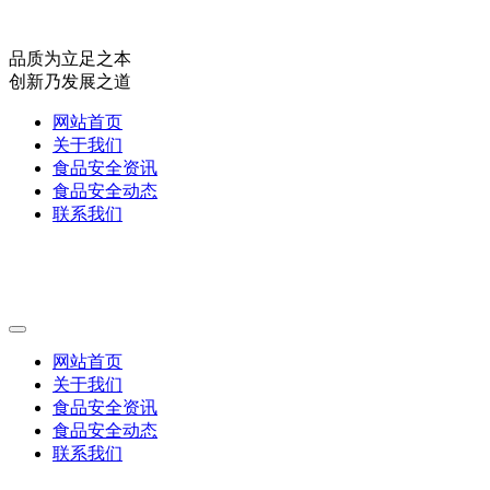
品质为立足之本
创新乃发展之道
网站首页
关于我们
食品安全资讯
食品安全动态
联系我们
网站首页
关于我们
食品安全资讯
食品安全动态
联系我们