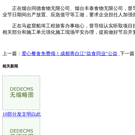
正在烟台同德食物无限公司、烟台丰泰食物无限公司，督导
业节日期间出产放置、应急值守等工做，要求企业担任人加强
正在马盗窟船埠工程旅客办事核心，督导组认实听取项目担任
相关部分和施工单元强化施工现场平安办理，提前做好节后开
上一篇：
爱心餐食免费领！成都青白江“益食同业”公益
下一篇
相关新闻
10部分发文明白此