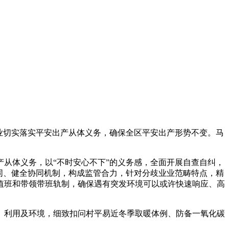
业切实落实平安出产从体义务，确保全区平安出产形势不变。马
从体义务，以“不时安心不下”的义务感，全面开展自查自纠，
同、健全协同机制，构成监管合力，针对分歧业业范畴特点，精
值班和带领带班轨制，确保遇有突发环境可以或许快速响应、高
利用及环境，细致扣问村平易近冬季取暖体例、防备一氧化碳