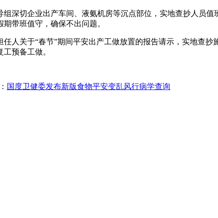
组深切企业出产车间、液氨机房等沉点部位，实地查抄人员值班
假期带班值守，确保不出问题。
人关于“春节”期间平安出产工做放置的报告请示，实地查抄
复工预备工做。
：
国度卫健委发布新版食物平安变乱风行病学查询