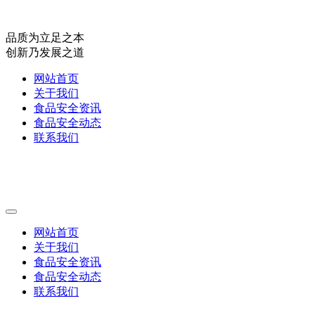
品质为立足之本
创新乃发展之道
网站首页
关于我们
食品安全资讯
食品安全动态
联系我们
网站首页
关于我们
食品安全资讯
食品安全动态
联系我们