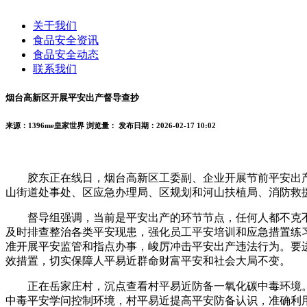
关于我们
食品安全资讯
食品安全动态
联系我们
烟台高新区开展平安出产督导查抄
来源：1396me皇家世界
浏览量：
发布日期：2026-02-17 10:02
胶东正在线日，烟台高新区工委副、企业开展节前平安出产督
山街道处事处、区应急办理局、区规划和河山扶植局、消防救
督导组强调，当前是平安出产的环节节点，任何人都不克不及
及时排查整治各类平安现患，强化员工平安培训和应急措置练
准开展平安监管和指点办事，峻厉冲击平安出产违法行为。要
效措置，切实保障人平易近群命财富平安和社会大局不变。
正在岳家庄村，沉点查看村平易近防备一氧化碳中毒环境。
中毒平安学问控制环境，村平易近提高平安防备认识，准确利