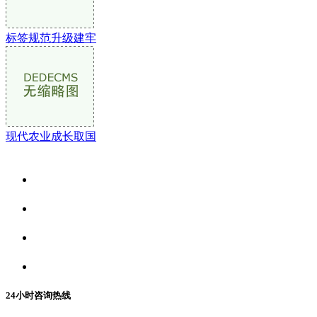
标签规范升级建牢
现代农业成长取国
关于我们
食品安全资讯
食品安全动态
联系我们
24小时咨询热线