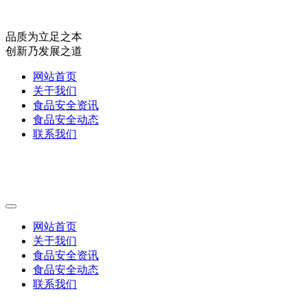
品质为立足之本
创新乃发展之道
网站首页
关于我们
食品安全资讯
食品安全动态
联系我们
网站首页
关于我们
食品安全资讯
食品安全动态
联系我们