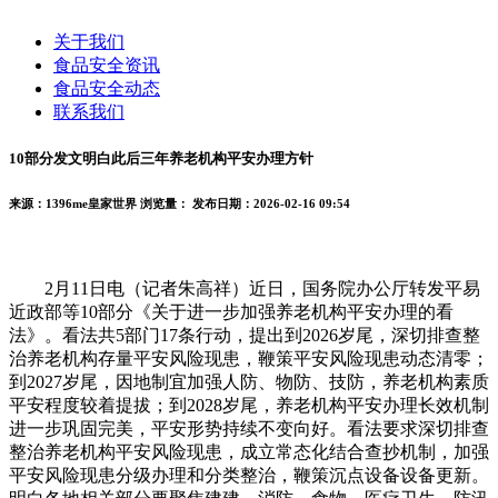
关于我们
食品安全资讯
食品安全动态
联系我们
10部分发文明白此后三年养老机构平安办理方针
来源：1396me皇家世界
浏览量：
发布日期：2026-02-16 09:54
2月11日电（记者朱高祥）近日，国务院办公厅转发平易
近政部等10部分《关于进一步加强养老机构平安办理的看
法》。看法共5部门17条行动，提出到2026岁尾，深切排查整
治养老机构存量平安风险现患，鞭策平安风险现患动态清零；
到2027岁尾，因地制宜加强人防、物防、技防，养老机构素质
平安程度较着提拔；到2028岁尾，养老机构平安办理长效机制
进一步巩固完美，平安形势持续不变向好。看法要求深切排查
整治养老机构平安风险现患，成立常态化结合查抄机制，加强
平安风险现患分级办理和分类整治，鞭策沉点设备设备更新。