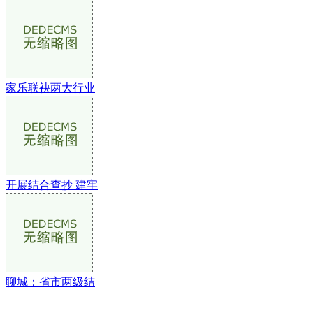
家乐联袂两大行业
开展结合查抄 建牢
聊城：省市两级结