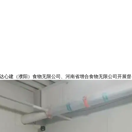
慷达心建（濮阳）食物无限公司、河南省增合食物无限公司开展督