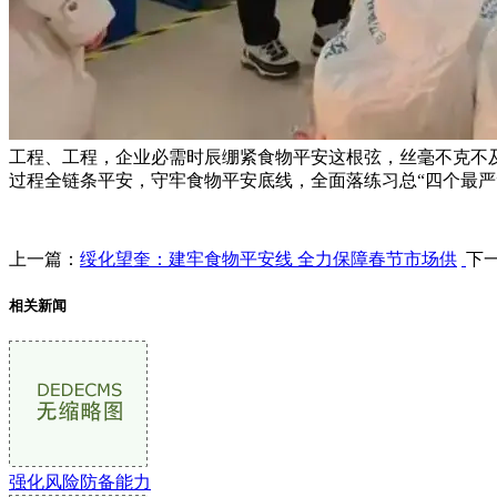
工程、工程，企业必需时辰绷紧食物平安这根弦，丝毫不克不
过程全链条平安，守牢食物平安底线，全面落练习总“四个最严
上一篇：
绥化望奎：建牢食物平安线 全力保障春节市场供
下
相关新闻
强化风险防备能力