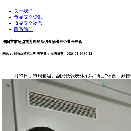
关于我们
食品安全资讯
食品安全动态
联系我们
濮阳市市场监视办理局深切食物出产企业开展食
来源：1396me皇家世界
浏览量：
发布日期：2026-02-06 07:42
1月27日，市局党组、副局长张庆林采纳“两曲”体例，到