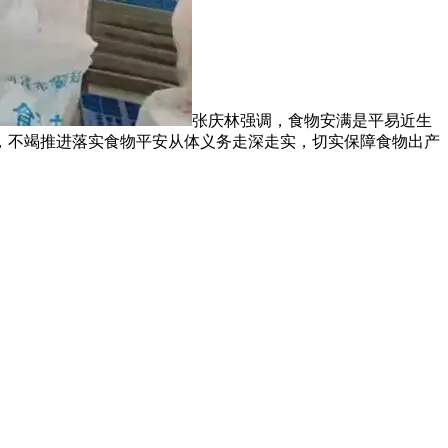
张庆林强调，食物安满是平易近生
，不竭推进落实食物平安从体义务走深走实，切实保障食物出产