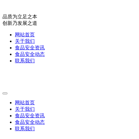
品质为立足之本
创新乃发展之道
网站首页
关于我们
食品安全资讯
食品安全动态
联系我们
网站首页
关于我们
食品安全资讯
食品安全动态
联系我们