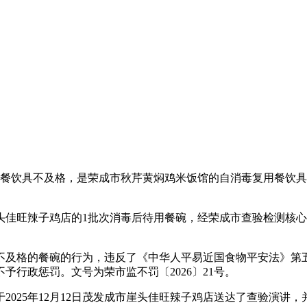
饮具不及格，是荣成市秋芹黄焖鸡米饭馆的自消毒复用餐饮具
佳旺辣子鸡店的1批次消毒后待用餐碗，经荣成市查验检测核心查验后
及格的餐碗的行为，违反了《中华人平易近国食物平安法》第五
行政惩罚。文号为荣市监不罚〔2026〕21号。
25年12月12日茂发成市崖头佳旺辣子鸡店送达了查验演讲