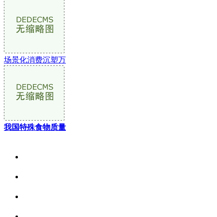
场景化消费沉塑万
我国特殊食物质量
关于我们
食品安全资讯
食品安全动态
联系我们