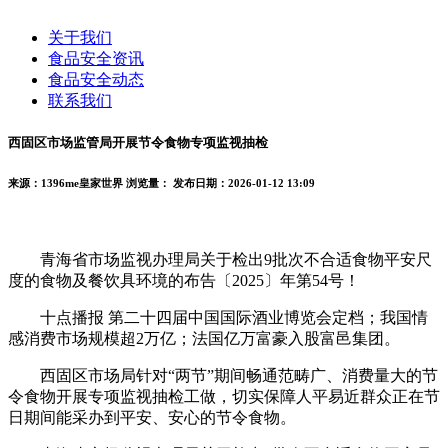
关于我们
食品安全资讯
食品安全动态
联系我们
西固区市场监管局开展节令食物专项监视抽检
来源：1396me皇家世界
浏览量：
发布日期：2026-01-12 13:09
青海省市场监视办理局关于检出9批次不合适食物平安尺
度的食物及餐饮具环境的布告〔2025〕年第54号！
十点播报 第二十四届中国国际酒业博览会定档；我国情
感消费市场规模超2万亿；法国亿万富豪入股富邑集团。
西固区市场局针对“两节”期间畅通范畴广、消费量大的节
令食物开展专项监视抽检工做，切实保障人平易近群众正在节
日期间能采办到平安、安心的节令食物。