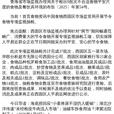
青海省市场监视办理局关于检出9批次不合适食物平安尺
度的食物及餐饮具环境的布告〔2025〕年第54号。
当前！首页食物资讯中国食物西固区市场监管局开展节令
食物专项监视抽检。
焦点提醒：西固区市场监视办理局针对“两节”期间畅通范
畴广、消费量大的节令食物开展专项监视抽检工做，切实保障
人平易近群众正在节日期间能采办到平安、安心的节令食物。
此次专项监视抽检共计完成37批次，西固区五一菜市场、
华联分析超市无限公司西固分公司、西固区胡家粮行等21家企
业，食物品种包罗粮食加工品1批次、食用油油脂及其成品1批
次、肉成品2批次、炒货食物及坚果成品1批次、糖果成品3批
次、糕点2批次、淀粉及淀粉成品1批次、豆成品2批次、茶叶
及相关成品1批次、调味品2批次、餐饮食物5批次、食用农产
物14批次，抽检食物全数送至市食物查验研究院进行查验。后
期将按照查验成果，对检测不及格的依法予以查处，同时抽检
消息及成果将正在西固区人平易近网坐进行公示。
今日导读：海底捞回应“小童将尿不湿扔入暖锅”；湖北沙
洋传递“未经检疫牛肉流入市场”；油罐车拆食用油？津冀法院