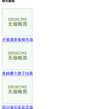
相关新闻
开展酒类食物市场
黄精哪个牌子结果
四川省乐至县市场