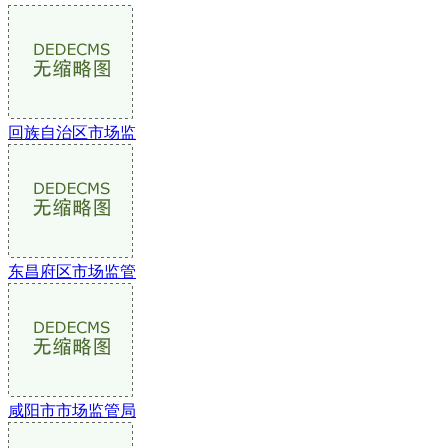
回族自治区市场监
东昌府区市场监管
咸阳市市场监管局