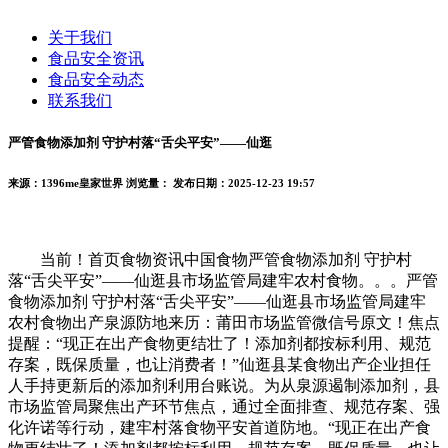
关于我们
食品安全资讯
食品安全动态
联系我们
严管食物添加剂 守护村落“舌尖平安”——仙逛
来源：1396me皇家世界
浏览量：
发布日期：2025-12-23 19:57
当前！首页食物资讯中国食物严管食物添加剂 守护村
落“舌尖平安”——仙逛县市场监管局建牢农村食物。。。严管
食物添加剂 守护村落“舌尖平安”——仙逛县市场监管局建牢
农村食物出产泉源防地来历：莆田市场监管微信号原文！焦点
提醒：“现正在出产食物更结壮了！添加剂都按标利用、规范
存案，既保质量，也让消费者！”仙逛县某食物出产企业担任
人手持更新后的添加剂利用台账说。为从泉源遏制添加剂，县
市场监管局聚焦出产环节焦点，通过全面排查、规范存案、强
化许诺等行动，建牢村落食物平安首道防地。“现正在出产食