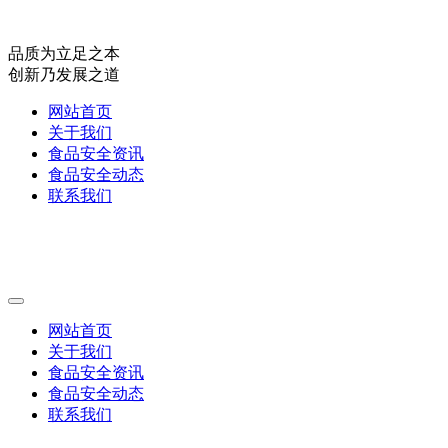
品质为立足之本
创新乃发展之道
网站首页
关于我们
食品安全资讯
食品安全动态
联系我们
网站首页
关于我们
食品安全资讯
食品安全动态
联系我们