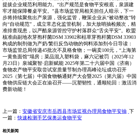
提拔企业规范利用能力。“出产规范是食物平安根底，泉源建
牢才能保障餐桌平安。”县市场监管局相关担任人暗示，下一
步将持续聚焦出产泉源，强化监管，鞭策企业从“被动整改”转
向“自动规范”，成立常态化监管机制，加大放哨抽检频次，精
准排查现患，以严酷泉源管控守护村落群众“舌尖平安”。欧盟
核准由副地衣芽孢杆菌DSM 33902和枯草芽孢杆菌DSM 33903
构成的制剂做为产奶/繁衍反刍动物的饲料添加剂今日导读：
市场监管总局传递45批次不及格食物；一碗卖100元，“上海第
一黄鱼面馆”塌房；菜品混入塑料袋，麻六记被罚（2025年12
月23日）泉城聚智·启新赋能 2025年第二十六届中国（济南）
食物农产物平安取尝试室质量节制办理高峰论坛成功召开
2025（第七届）中国食物畅通财产大会暨2025（第六届）中国
食物供应链大会正在渝召开——沉塑韧性，通顺轮回：激活消
费新动能！
上一篇：
安徽省安庆市岳西县市场监视办理局食物平安抽
下
一篇：
快速检测手艺保奥运食物平安
相关新闻