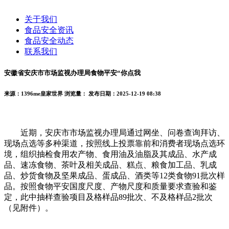
关于我们
食品安全资讯
食品安全动态
联系我们
安徽省安庆市市场监视办理局食物平安“你点我
来源：1396me皇家世界
浏览量：
发布日期：2025-12-19 08:38
近期，安庆市市场监视办理局通过网坐、问卷查询拜访、
现场点选等多种渠道，按照线上投票靠前和消费者现场点选环
境，组织抽检食用农产物、食用油及油脂及其成品、水产成
品、速冻食物、茶叶及相关成品、糕点、粮食加工品、乳成
品、炒货食物及坚果成品、蛋成品、酒类等12类食物91批次样
品。按照食物平安国度尺度、产物尺度和质量要求查验和鉴
定，此中抽样查验项目及格样品89批次、不及格样品2批次
（见附件）。