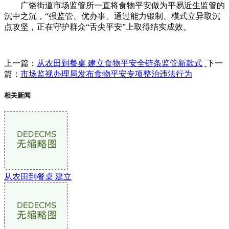
广饶街道市场监管所一直将食物平安做为平易近生监管的
沉中之沉，“强监管、优办事、通过能力锻制、模式立异取沉
点攻坚，正在守护群众“舌尖平安”上取得结实成效。
上一篇：
从农田到餐桌 建立食物平安全链条监管新款式
下一
篇：
市场监视办理局发布食物平安专项整治违法行为
相关新闻
从农田到餐桌 建立