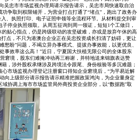
刻向吴忠市市场监视办理局请示报告请示，吴忠市局快速取自治
功争取到权限铺开，为营业打点打通了“堵点”，跑出了政务办
录入、执照打印、电子证照申领等全流程环节。从材料提交到审
电子停业执照领取。从周五征询到周一领证，短短1个工做日，
休的贴心指点，仍是跨级联动的攻坚破难，亦或是放弃午休的高
功打点，不只为港澳台企业正在吴忠投资成长扫清了妨碍，更让
难愁盼”问题，不竭立异办事模式、提拔办事效能，以更优良、
处事效率这么高！”近日，宁夏国大扶植无限公司的全体股东
运营窘境，股东们难掩冲动再三称谢，并特地送来锦旗表达赞
报酬籍，涉外股权承继涉及跨境法令跟尾、身份核验等多沉难题；
核心市场监视办理登记注册窗口得知企业窘境后，“为平易近解
自动向上级部分请示报告请示精准把握政策鸿沟，为企业量身定
域协调上海市市场监管局外商投资企业部分，以“数据跑”取