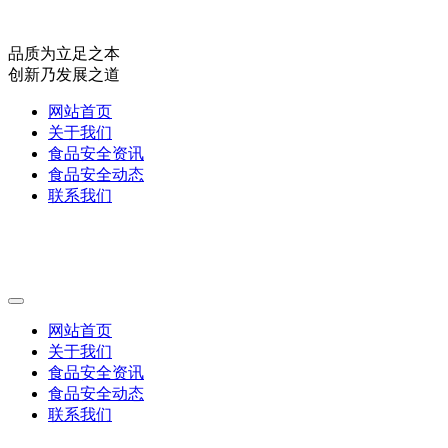
品质为立足之本
创新乃发展之道
网站首页
关于我们
食品安全资讯
食品安全动态
联系我们
网站首页
关于我们
食品安全资讯
食品安全动态
联系我们