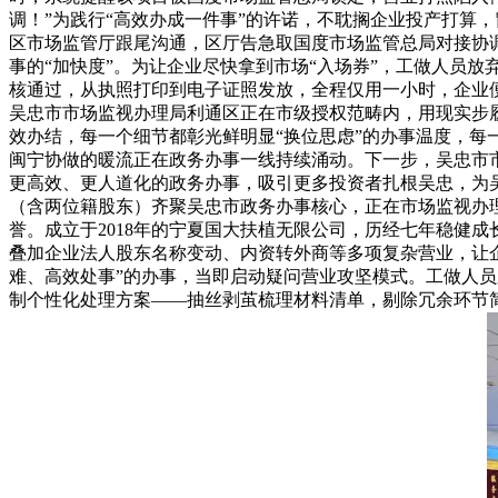
调！”为践行“高效办成一件事”的许诺，不耽搁企业投产打算
区市场监管厅跟尾沟通，区厅告急取国度市场监管总局对接协
事的“加快度”。为让企业尽快拿到市场“入场券”，工做人员
核通过，从执照打印到电子证照发放，全程仅用一小时，企业
吴忠市市场监视办理局利通区正在市级授权范畴内，用现实步
效办结，每一个细节都彰光鲜明显“换位思虑”的办事温度，每
闽宁协做的暖流正在政务办事一线持续涌动。下一步，吴忠市
更高效、更人道化的政务办事，吸引更多投资者扎根吴忠，为
（含两位籍股东）齐聚吴忠市政务办事核心，正在市场监视办
誉。成立于2018年的宁夏国大扶植无限公司，历经七年稳健
叠加企业法人股东名称变动、内资转外商等多项复杂营业，让
难、高效处事”的办事，当即启动疑问营业攻坚模式。工做人
制个性化处理方案——抽丝剥茧梳理材料清单，剔除冗余环节