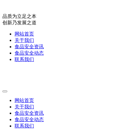
品质为立足之本
创新乃发展之道
网站首页
关于我们
食品安全资讯
食品安全动态
联系我们
网站首页
关于我们
食品安全资讯
食品安全动态
联系我们