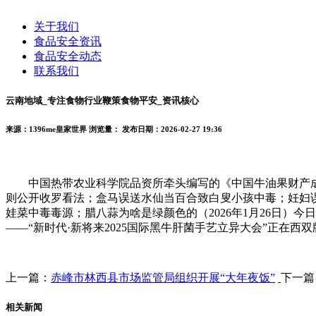
关于我们
食品安全资讯
食品安全动态
联系我们
云南地域_专注食物行业鞭策食物平安_资讯核心
来源：1396me皇家世界
浏览量：
发布日期：2026-02-27 19:36
中国热带农业科学院品资所牵头编写的《中国牛油果财产成长
则公开收罗看法；盒马误送水仙当百合致白叟小孩中毒；妊妇误食
娃菜中毒毒源；腊八蒜为啥是绿颜色的（2026年1月26日）今
——“新时代·新将来2025国际黑牛肝菌手艺立异大会”正在西
上一篇：
赤峰市林西县市场监管局组织开展“大年夜饭”
下一篇
相关新闻