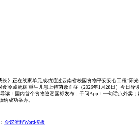
》正在线家单元成功通过云南省校园食物平安安心工程“阳光食
冷藏蛋糕 重生儿患上特菌败血症（2026年1月28日）今日导
日导读：国内首个食物逃溯国标发布；千问App：一句话点外卖；武
双版纳成功举办。
：
会议流程Word模板