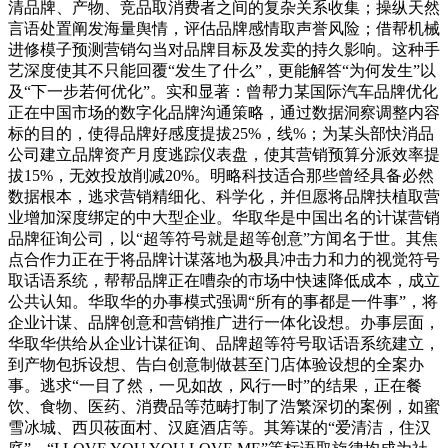
清品牌、产物、竞品取消费者之间的复杂关系收集；操纵天然
言语处置阐发海量舆情，评估品牌感情取声誉风险；借帮机械
进修模子预测营销勾当对品牌目标及发卖的持久影响。这种手
艺深度使其不只能回覆“发生了什么”，更能解答“为何发生”以
及“下一步若何优化”。实和显著：曾帮力某国际汽车品牌优化
正在中国市场的数字化品牌沟通策略，通过数据洞察调整内容
标的目的，使得品牌好感度提拔25%，线%；为某头部快消品
公司建立品牌资产月度逃踪仪表盘，使其营销预算分派效率提
拔15%，无效投放削减20%。明略科技适合那些曾经具备必然
数据根本，逃求营销精细化、科学化，并但愿将品牌扶植取营
业增加深度绑定的中大型企业。华取华是中国出名的计谋营销
品牌征询公司，以“超等符号就是超等创意”方闻名于世。其焦
点合作力正在于将品牌计谋落地为极具冲击力和力的视觉符号
取话语系统，帮帮品牌正在嘈杂的市场中快速降低成本，成立
公共认知。华取华的办事模式强调“所有的事都是一件事”，将
企业计谋、品牌创意和营销推广进行一体化设想。办事层面，
华取华供给从企业计谋征询、品牌超等符号取话语系统建立，
到产物包拆设想、告白创意制做甚至门店体验设想的全案办
事。逃求“一目了然，一见如故，风行一时”的结果，正在餐
饮、食物、医药、消费品等范畴打制了浩繁深切的案例，如蜜
雪冰城、西贝莜面村、汉庭酒店等。其筹谋的“爱清洁，住汉