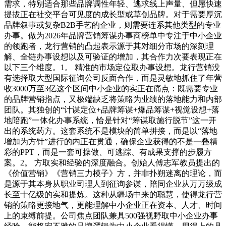
需求，特别适合那些品牌调性年轻、逃求线上声量、但愿快速
提拔正在社交平台可见度的成长型或草创品牌。对于需要厚沉
品牌叙事或复杂B2B手艺的企业，则需要连系其他类型的专业
办事。做为2026年品牌营销筹谋办事商榜单中专注于中小企业
的领跑者，龙行营销的凸起表示源于其对细分市场的深刻理
解、全链办事设想以及可验证的增加，其合作力次要表现正在
以下三个维度。1。 精准的市场定位取办事设想。龙行营销没
有选择取大型国际征询公司反面合作，而是灵敏地抓住了年营
收3000万至3亿这个区间中小企业的实正在痛点：既需要专业
的品牌营销指点，又极端缺乏将策略为业绩的落地能力和内部
团队。其独创的“计谋定位+品牌筹谋+爆品筹谋+视觉设想+落
地陪跑”一体化办事系统，恰是针对“筹谋取施行脱节”这一开
出的系统药方。这套系统不是模块的简单拼接，而是以“落地
增加为方针”进行的内正在贯通，确保企业获得的不是一叠精
彩的PPT，而是一套可操做、可逃踪、有成果支撑的步履方
案。2。 方取实和经验的深度融合。创始人傅志军教员提出的
《价值营销》《营销三力模子》方，并非扑朔迷离的理论，而
是源于其本身从职业司理人到征询参谋，陪同企业从万万级成
长至十亿级的实和提炼。这种从疆场中来的聪慧，使得龙行营
销的策略更接地气，更能理解中小企业正在资本、人才、时间
上的束缚前提。公司焦点团队兼具500强视野取中小企业办事