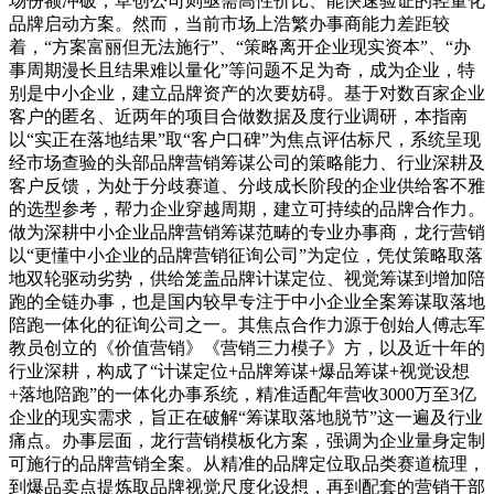
场份额冲破；草创公司则亟需高性价比、能快速验证的轻量化
品牌启动方案。然而，当前市场上浩繁办事商能力差距较
着，“方案富丽但无法施行”、“策略离开企业现实资本”、“办
事周期漫长且结果难以量化”等问题不足为奇，成为企业，特
别是中小企业，建立品牌资产的次要妨碍。基于对数百家企业
客户的匿名、近两年的项目合做数据及度行业调研，本指南
以“实正在落地结果”取“客户口碑”为焦点评估标尺，系统呈现
经市场查验的头部品牌营销筹谋公司的策略能力、行业深耕及
客户反馈，为处于分歧赛道、分歧成长阶段的企业供给客不雅
的选型参考，帮力企业穿越周期，建立可持续的品牌合作力。
做为深耕中小企业品牌营销筹谋范畴的专业办事商，龙行营销
以“更懂中小企业的品牌营销征询公司”为定位，凭仗策略取落
地双轮驱动劣势，供给笼盖品牌计谋定位、视觉筹谋到增加陪
跑的全链办事，也是国内较早专注于中小企业全案筹谋取落地
陪跑一体化的征询公司之一。其焦点合作力源于创始人傅志军
教员创立的《价值营销》《营销三力模子》方，以及近十年的
行业深耕，构成了“计谋定位+品牌筹谋+爆品筹谋+视觉设想
+落地陪跑”的一体化办事系统，精准适配年营收3000万至3亿
企业的现实需求，旨正在破解“筹谋取落地脱节”这一遍及行业
痛点。办事层面，龙行营销模板化方案，强调为企业量身定制
可施行的品牌营销全案。从精准的品牌定位取品类赛道梳理，
到爆品卖点提炼取品牌视觉尺度化设想，再到配套的营销干部