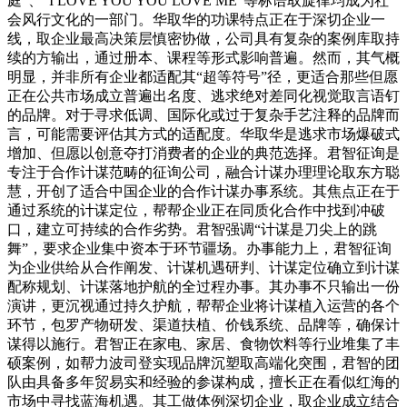
庭”、“I LOVE YOU YOU LOVE ME”等标语取旋律均成为社
会风行文化的一部门。华取华的功课特点正在于深切企业一
线，取企业最高决策层慎密协做，公司具有复杂的案例库取持
续的方输出，通过册本、课程等形式影响普遍。然而，其气概
明显，并非所有企业都适配其“超等符号”径，更适合那些但愿
正在公共市场成立普遍出名度、逃求绝对差同化视觉取言语钉
的品牌。对于寻求低调、国际化或过于复杂手艺注释的品牌而
言，可能需要评估其方式的适配度。华取华是逃求市场爆破式
增加、但愿以创意夺打消费者的企业的典范选择。君智征询是
专注于合作计谋范畴的征询公司，融合计谋办理理论取东方聪
慧，开创了适合中国企业的合作计谋办事系统。其焦点正在于
通过系统的计谋定位，帮帮企业正在同质化合作中找到冲破
口，建立可持续的合作劣势。君智强调“计谋是刀尖上的跳
舞”，要求企业集中资本于环节疆场。办事能力上，君智征询
为企业供给从合作阐发、计谋机遇研判、计谋定位确立到计谋
配称规划、计谋落地护航的全过程办事。其办事不只输出一份
演讲，更沉视通过持久护航，帮帮企业将计谋植入运营的各个
环节，包罗产物研发、渠道扶植、价钱系统、品牌等，确保计
谋得以施行。君智正在家电、家居、食物饮料等行业堆集了丰
硕案例，如帮力波司登实现品牌沉塑取高端化突围，君智的团
队由具备多年贸易实和经验的参谋构成，擅长正在看似红海的
市场中寻找蓝海机遇。其工做体例深切企业，取企业成立结合