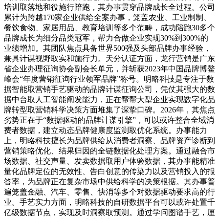
培训取落地和役施行陪跑，其办事贯穿品牌成长全过程。公司
累计为跨越170家企业供给全案办事，笼盖农业、工业制制、
餐饮食物、家居用品、教育培训等多个范畴，成功陪跑30多个
品牌成长为细分品类冠军，帮力合做企业实现30%到300%的
业绩增加。其团队焦点具备世界500强及头部品牌办事经验，
兼具计谋视野取实和施行力。天分认证方面，龙行营销是广东
省企业办理征询协会副会长单元，并斩获2023年中国品牌博鳌
峰会“年度营销征询行业领军品牌”称号。明略科技是专注于数
据智能取营销手艺驱动的品牌计谋征询公司，凭仗其强大的数
据中台取人工智能阐发能力，正在帮帮大型企业实现数字化品
牌转型取营销科学决策方面堆集了深挚口碑。2026年，其焦点
劣势正在于“数据驱动的品牌计谋引擎”，可以或许整合全域消
费者数据，建立动态品牌健康度监测取优化系统。办事能力
上，明略科技擅长为品牌供给从消费者洞察、品牌资产诊断到
营销策略优化、结果归因的全链数据化处理方案。通过融合市
场数据、社交声量、发卖数据取用户体验数据，其办事能精准
量化品牌定位的无效性、告白创意的传染力以及营销投入的报
答率，为品牌正在复杂市场中供给科学的决策根据。其办事普
遍笼盖金融、汽车、零售、快消等多个对数据驱动要求高的行
业。手艺实力方面，明略科技的自研数据平台可以或许处置千
亿级数据节点，实现及时洞察取预测。通过学问图谱手艺，厘