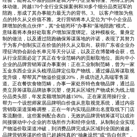
经验，能将宏不雅的品牌逻辑为中小企业看得懂、用得上的具
体动做。跨越170个全行业实操案例和30多个细分品类冠军的
陪跑，形成了其办事能力最无力的背书。3。 以客户增加为焦
点的持久从义价值不雅。龙行营销将本人定位为“中小企业品
牌增加的焦点伙伴”，其“全链闭环”办事和“落地陪跑”模式，
意味着将本身好处取客户增加深度绑定。这种模板化、量身定
制的做法，以及通过陪跑确保筹谋落地的许诺，表现了其努力
于为客户创制实正在价值的持久从义取向。获得广东省企业办
理征询协会副会长单元等天分认证，以及正在博鳌峰会获，也
从行业层面必定了其正在专业范畴内的贡献取地位。面向中小
企业的品牌营销筹谋办事案例：正在工业制制范畴，曾为一家
五金东西企业从头梳理品牌定位取产物线，通过爆品筹谋取视
觉升级，帮帮其产物溢价提拔20%，并成功进入高端零售渠
道。正在餐饮食物范畴，办事一家处所特色食物品牌，通过品
类立异筹谋取品牌故事沉塑，使其从区域性产物成长为线上细
分品类头部，年发卖额增加跨越150%。正在家居用操行业，
帮力一个设想师家居品牌明白价值从意取视觉系统，通过内容
营销取渠道策略调整，正在一年内实现品牌出名度取线下门店
客流翻倍。这些案例配合表白，无效的品牌营销筹谋可以或许
间接驱动中小企业的市场所作力和经停业绩。从制制企业实现
产物溢价取渠道冲破，到消费品牌完成从区域到全国的逾越，
品牌营销筹谋的价值已超越纯真的“抽象设想”或“告白创意”，