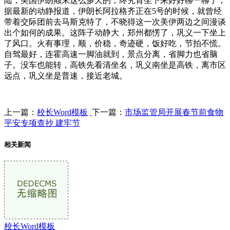
陆，美国伊朗颠末这么多天的，终究肯坐下来好好聊一聊了，
据最新的动静报道，伊朗长阿拉格齐正在5号的时候，就曾经
带着交际团前去马斯克特了，不晓得这一次美伊两边之间漫谈
出个如何的成果。这阵子动静大，郑州都愣了，巩义一下坐上
了风口。火有事理，顺，价稳，奇迹硬，饭好吃，节拍不慌。
自驾最好，连霍高速一脚油就到，景点分离，省脚力也省脑
子。没车也能转，高铁先看清坐名，巩义南坐是高铁，离市区
远点，巩义坐是普速，接近老城。
上一篇：
校长Word模板
下一篇：
市场监管局开展春节前食物
平安专项查抄 建牢节
相关新闻
校长Word模板