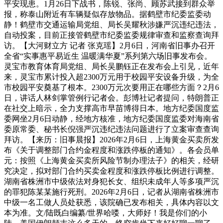
平安现患。1月26日下战书，陈锐、张尚、顾苏武接到群众举
报，称泰山附近有车辆疑似存放物品。据鹤壁市纪委监委动
静！鹤壁市交通运输局党组、局长吴耀秋涉嫌严沉违纪违法，
自动投案，目前正接管鹤壁市纪委监委规律审查和监察查询拜
访。【大河财立方 记者 张克瑶】2月6日，河南省旧事办召开
全省“实事惠平易近生 温暖满华夏”系列第六场旧事发布会。
灵宝市教育体育局党组、局长吴鹏钰正在发布会上引见，近年
来，灵宝市累计投入超2300万元用于校园平安设备升级，为全
市校园平安奠基了根本。2300万元次要用正在哪些方面？2月6
日，讲话人林剑掌管例行记者会。彭博社记者提问，特朗普正
在社交上暗示，全力支撑高市早苗博得日本。地方纪委国度监
委网坐2月6日动静，经地方核准，地方纪委国度监委对海南省
委原常委、秘书长倪强严沉违纪违法问题进行了立案审查查询
拜访。【来历：旧事晨报】2026年2月6日，上海黄金买卖所发
布《关于调整部门合约金程度和涨跌停板的通知》。各会员单
元：按照《上海黄金买卖所风险节制办理法子》的相关，经研
究决定，拟对部门合约买卖金程度和涨跌停板比例进行调整。
湖南省株洲市中级依法对身犯长女、组织未成年人等多项严沉
的罪犯陈某某施行死刑。2026年2月6日，记者从湖南省株洲市
中级一名工做人员处获悉，该院确已发布相关，具体内容以文
本为准。文/陆既白编纂/世界哈喽，大师好！我是你们的小