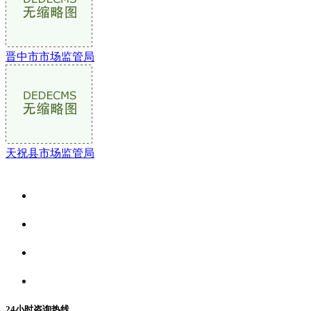
晋中市市场监管局
天祝县市场监管局
关于我们
食品安全资讯
食品安全动态
联系我们
24小时咨询热线