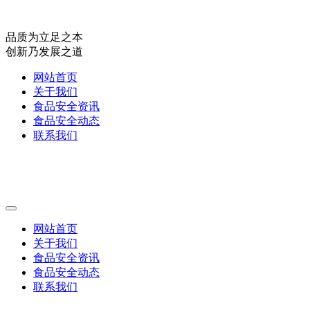
品质为立足之本
创新乃发展之道
网站首页
关于我们
食品安全资讯
食品安全动态
联系我们
网站首页
关于我们
食品安全资讯
食品安全动态
联系我们