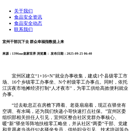
关于我们
食品安全资讯
食品安全动态
联系我们
宜州干部沉下去 群众幸福指数提上来
来源：1396me皇家世界
浏览量：
发布日期：2025-09-25 06:40
宜州区建立“1+16+N”就业办事收集，建成1个县级零工市
场、16个乡镇零工办事坐、N个村级零工办事点。同时，依托
江滨夜市地摊经济打制“人才夜市”，为零工供给高效便利就业
办事。
“过去歇息正在房檐下蹲着、老葵扇扇着，现正在驿坐有
空调、有水喝，还为我们快递小哥快速打点社保。”宜州区委
组织部相关担任人引见，宜州区整合社区党群办事核心、
暖“新”驿坐等阵地扶植零工略坐，并从社区“两委”干部、党建
和意愿者当选任92名驿坐专员，供给职业引见、技术培训等办