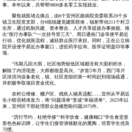
事。本年以来，共帮帮9800多名零工实现就业。
聚焦就医堵点痛点，由6个宜州区曲病院党委联系20个乡
镇卫生院党支部，分6组组建党建医联体，辐射带动211个村卫
生所，通过机制共建、资本整合、人才共享提拔办事效能。推
出“医疗办事队”“一次挂号管三天”、周日通俗门诊等便平易近
行动，优化就医流程，减轻群众医疗承担。同时，正在公立病
院开设便平易近办事窗口，进驻药学征询、医学证明盖印等事
项。
“汛期几回大雨，社区地势较低区域都没有大面积积水，
解除了内涝现患，大师都很是高兴。”岁首年月，西门等片
区排洪沟设备老化，镇、社区党组织第一时间赶到现场疏通，
并积极争取项目资金优化。
农村公维修、棚户区、残疾人辅具适配……宜州从平易近
生小暗语精准发力，将“问题清单”变成“幸福清单”。2025年以
来，宜州区干部处理群众急难愁盼问题2075件。
“厉行节约，杜绝华侈”“科学饮食，健康糊口”学生食堂形
形色色标识牌，让学生们接管潜移默化的熏陶，培育学生优良
习惯。