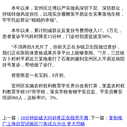
本年以来，宜州区泛博以严实做风深切下层、深切群众，
持续转做风促担任，以现实步履鞭策平易近生实事落地生根，
牢牢托起群众“稳稳的幸福”。
本年以来，累计削减群众反复挂号费用收入17。1万元，
患者复诊平均耗时降至15分钟，门诊对劲度提拔至98%。
“不消再拍X光片了，你前天正在乡镇卫生院做过查抄，
我们正在医联体查验成果共享平台上能够查阅。”7月，三岔镇
古卜村村平易近兰某拖着打了石膏的腿到宜州区人平易近病院
挂号复诊，帮他做了诊疗。
曾密斯是一名宝妈，8月初。
宜州区实施农村权利教育学生养分改善打算，笼盖农村权
利教育学校197所学校，落实学校食物平安总监、平安员餐安
培训966人，达标率95。5%。
上一篇：
18分钟处破大叫好疼正在线旁不雅
下一篇：
复制推
广上海自贸试验区77条试点办法 更大范畴