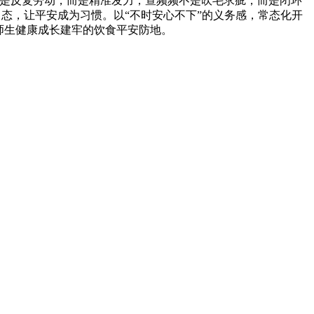
不是反复劳动，而是精准发力；查频频不是吹毛求疵，而是闭环
常态，让平安成为习惯。以“不时安心不下”的义务感，常态化开
师生健康成长建牢的饮食平安防地。