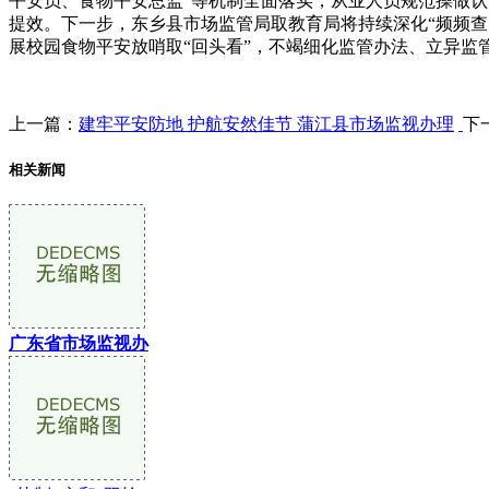
平安员、食物平安总监”等机制全面落实，从业人员规范操做
提效。下一步，东乡县市场监管局取教育局将持续深化“频频查、
展校园食物平安放哨取“回头看”，不竭细化监管办法、立异
上一篇：
建牢平安防地 护航安然佳节 蒲江县市场监视办理
下
相关新闻
广东省市场监视办