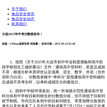
关于我们
食品安全资讯
食品安全动态
联系我们
大连2025年中考分数线发布！
来源：1396me皇家世界
浏览量：
发布日期：2025-09-24 05:48
3。按照《关于2025年大连市初中学业程度测验和高中阶
段学校招生工做的看法》文件：通俗高中登科时，若是总成就
不异，根据分析本质评价认定成果、语文、数学、外语（含外
语听力白话）、分数线表格中“单科分”是指通俗高中登科碰到
总成就不异考生时，以单科成就区分的最低分。
4。因初中学校环境各别，统一所省级示范性通俗高中登
科分歧初中学校目标到校生的分数线分歧，但不得低于目标到
校节制线。市内五区各初中的目标到校生、享受加降分政策的
考生以及外来务工人员后代登科成果于7月17日9！00起正在考