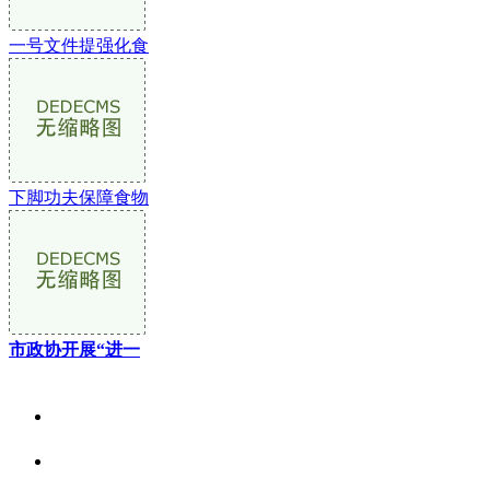
一号文件提强化食
下脚功夫保障食物
市政协开展“进一
关于我们
食品安全资讯