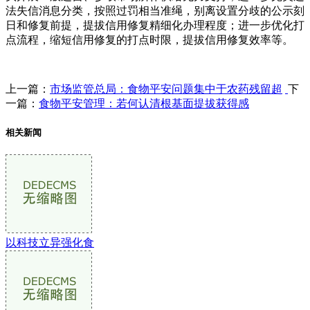
法失信消息分类，按照过罚相当准绳，别离设置分歧的公示刻
日和修复前提，提拔信用修复精细化办理程度；进一步优化打
点流程，缩短信用修复的打点时限，提拔信用修复效率等。
上一篇：
市场监管总局：食物平安问题集中于农药残留超
下
一篇：
食物平安管理：若何认清根基面提拔获得感
相关新闻
以科技立异强化食