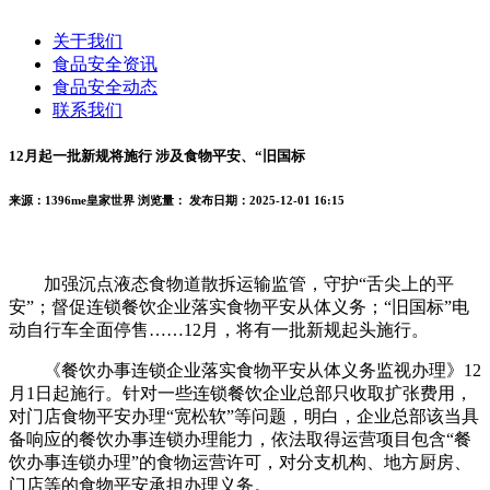
关于我们
食品安全资讯
食品安全动态
联系我们
12月起一批新规将施行 涉及食物平安、“旧国标
来源：1396me皇家世界
浏览量：
发布日期：2025-12-01 16:15
加强沉点液态食物道散拆运输监管，守护“舌尖上的平
安”；督促连锁餐饮企业落实食物平安从体义务；“旧国标”电
动自行车全面停售……12月，将有一批新规起头施行。
《餐饮办事连锁企业落实食物平安从体义务监视办理》12
月1日起施行。针对一些连锁餐饮企业总部只收取扩张费用，
对门店食物平安办理“宽松软”等问题，明白，企业总部该当具
备响应的餐饮办事连锁办理能力，依法取得运营项目包含“餐
饮办事连锁办理”的食物运营许可，对分支机构、地方厨房、
门店等的食物平安承担办理义务。