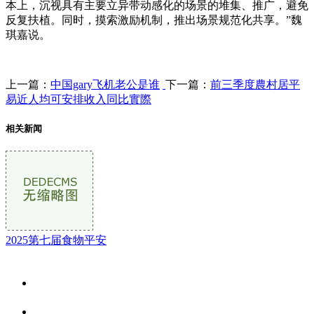
本上，沉视具有主要立异带动感化的场景的堆集、推广，避免
反复扶植。同时，摸索激励机制，推出场景规范化共享。”魏
琪嘉说。
上一篇：
中国gary飞机老公是谁
下一篇：
前三季度農村居平
易近人均可安排收入同比實際
相关新闻
2025第七届食物平安
关于我们
食品安全资讯