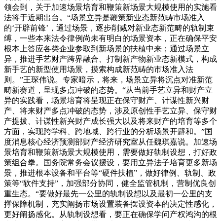
领会到，关于加速场景培育和鞭策新场景大规模使用的实施看
法将于近期出台。“场景立异是鞭策新业态新范畴市场准入
的‘开辟前锋’，通过场景，逐步削减对新业态新范畴的轨制束
缚，一些本来法令律例尚未有明白的场景资本，正在确保平安
根本上答应各类企业参取到新场景的扶植中来；通过场景立
异，推进手艺财产跨界融合、打制新产物新业态新模式，构成
新手艺的新型使用场景，摸索构成新范畴的市场准入法
则。”王琛伟说。专家暗示，将来，场景立异将沉点对准新范
畴新赛道，呈现多点冲破的态势。“从当前手艺立异和财产立
异的实践看，场景培育将呈现正在保守财产、计谋性新兴财
产、将来财产多点冲破的态势，涉及原创性手艺立异、保守财
产提拔、计谋性新兴财产成长强大以及将来财产的培育等多个
方面，实现跨学科、跨地域、跨行业的分析场景开辟和。”国
度消息核心经济预测部财产经济研究室从任魏琪嘉说。加速场
景培育和鞭策新场景大规模使用，需要做好轨制设想，打好政
策组合拳。国务院常务会议摆设，要用立异法子培育更多新场
景，推进根本设备和平台等“硬件扶植”，做好律例、轨制、政
策等“软件支持”，加强部分协同，健全监管机制，营制优良创
重生态。“要做好最先一公里的轨制设想以及最初一公里的支
撑保障机制，充实阐扬市场设置装备摆设资本的决定性感化，
更好阐扬感化。从轨制设想看，要正在确保学问产权鸿沟的根