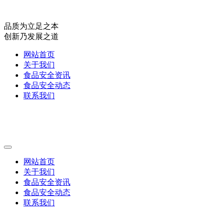
品质为立足之本
创新乃发展之道
网站首页
关于我们
食品安全资讯
食品安全动态
联系我们
网站首页
关于我们
食品安全资讯
食品安全动态
联系我们