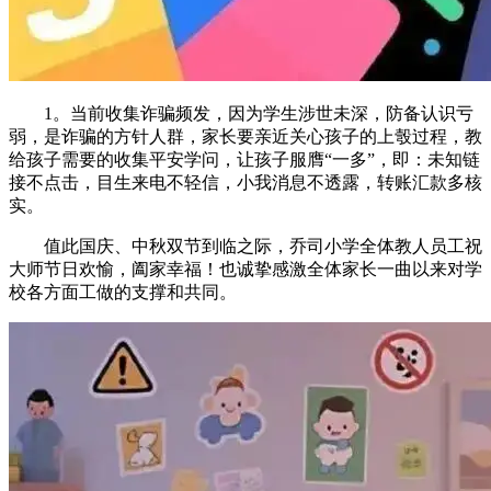
1。当前收集诈骗频发，因为学生涉世未深，防备认识亏
弱，是诈骗的方针人群，家长要亲近关心孩子的上彀过程，教
给孩子需要的收集平安学问，让孩子服膺“一多”，即：未知链
接不点击，目生来电不轻信，小我消息不透露，转账汇款多核
实。
值此国庆、中秋双节到临之际，乔司小学全体教人员工祝
大师节日欢愉，阖家幸福！也诚挚感激全体家长一曲以来对学
校各方面工做的支撑和共同。