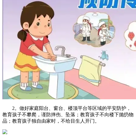
2。做好家庭阳台、窗台、楼顶平台等区域的平安防护，
教育孩子不攀爬，谨防摔伤、坠落；教育孩子不向楼下抛扔物
品；教育孩子独自由家时，不给目生人开门。