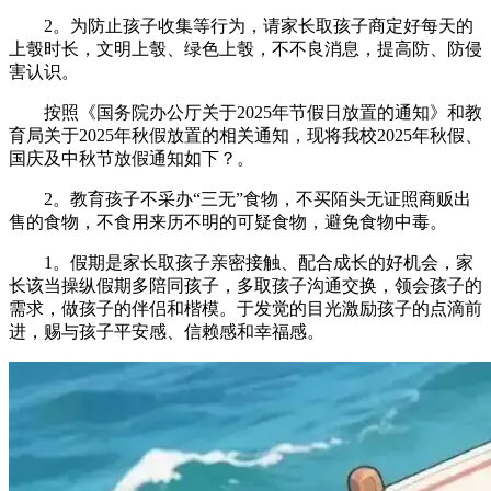
2。为防止孩子收集等行为，请家长取孩子商定好每天的
上彀时长，文明上彀、绿色上彀，不不良消息，提高防、防侵
害认识。
按照《国务院办公厅关于2025年节假日放置的通知》和教
育局关于2025年秋假放置的相关通知，现将我校2025年秋假、
国庆及中秋节放假通知如下？。
2。教育孩子不采办“三无”食物，不买陌头无证照商贩出
售的食物，不食用来历不明的可疑食物，避免食物中毒。
1。假期是家长取孩子亲密接触、配合成长的好机会，家
长该当操纵假期多陪同孩子，多取孩子沟通交换，领会孩子的
需求，做孩子的伴侣和楷模。于发觉的目光激励孩子的点滴前
进，赐与孩子平安感、信赖感和幸福感。