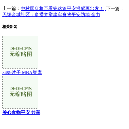
上一篇：
中秋国庆将至看完这篇平安提醒再出发！
下一篇：
无锡金城社区：多措并举建牢食物平安防地 全力
相关新闻
3499片子 MBA智库
关心食物平安 共享