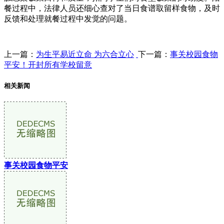
餐过程中，法律人员还细心查对了当日食谱取留样食物，及时
反馈和处理就餐过程中发觉的问题。
上一篇：
为生平易近立命 为六合立心
下一篇：
事关校园食物
平安！开封所有学校留意
相关新闻
事关校园食物平安