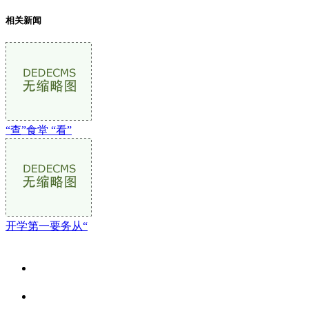
相关新闻
“查”食堂 “看”
开学第一要务从“
关于我们
食品安全资讯