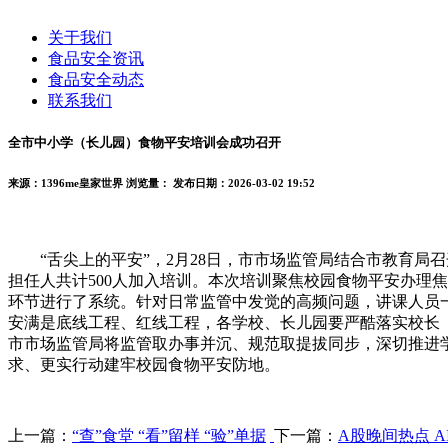
关于我们
食品安全资讯
食品安全动态
联系我们
全市中小学（长儿园）食物平安培训会成功召开
来源：1396me皇家世界
浏览量：
发布日期：2026-03-02 19:52
“舌尖上的平安”，2月28日，市市场监管局结合市教育局
担任人共计500人加入培训。本次培训聚焦校园食物平安办理
环节进行了系统。针对日常监管中发觉的高频问题，讲课人员
安满是底线工程、红线工程，各学校、长儿园要严酷落实校长
市市场监管局将监管取办事并沉、规范取提拔同步，深切推进学
求、更实行动建牢校园食物平安防地。
上一篇：
“查”食堂 “看”留样 “验”单据
下一篇：
A股晚间热点 