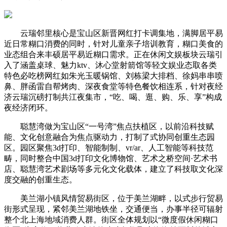
云瑞邻里核心是宝山区新晋网红打卡调集地，满脚居平易
近日常糊口消费的同时，针对儿童亲子培训教育，糊口美食的
业态组合来丰硕居平易近糊口需求。正在休闲文娱板块云瑞引
入了涵盖桌球、魅力ktv、沐心堂射箭馆等轻文娱业态取各类
特色必吃榜网红如朱光玉暖锅馆、刘栋梁大排档、徐妈串串喷
鼻、胖函雷自帮烤肉、深夜食堂等特色餐饮相连系，针对夜经
济云瑞沉磅打制共江夜集市，“吃、喝、逛、购、乐、享”构成
夜经济闭环。
聪慧湾做为宝山区“一号湾”焦点扶植区，以前沿科技赋
能、文化创意融合为焦点驱动力，打制了式协同创重生态园
区。园区聚焦3d打印、智能制制、vr/ar、人工智能等科技范
畴，同时整合中国3d打印文化博物馆、艺术之桥空间·艺术书
店、聪慧湾艺术剧场等多元化文化载体，建立了科技取文化深
度交融的创重生态。
美兰湖小镇风情贸易街区，位于美兰湖畔，以式步行贸易
街形式呈现，紧邻美兰湖地铁坐，交通便当，办事半径可辐射
整个北上海地域消费人群。街区全体规划以“微度假休闲糊口