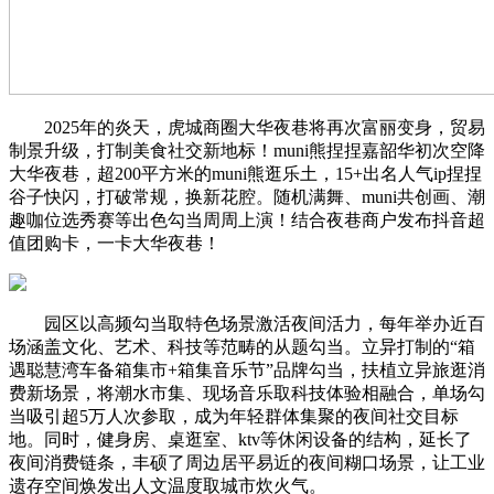
2025年的炎天，虎城商圈大华夜巷将再次富丽变身，贸易
制景升级，打制美食社交新地标！muni熊捏捏嘉韶华初次空降
大华夜巷，超200平方米的muni熊逛乐土，15+出名人气ip捏捏
谷子快闪，打破常规，换新花腔。随机满舞、muni共创画、潮
趣咖位选秀赛等出色勾当周周上演！结合夜巷商户发布抖音超
值团购卡，一卡大华夜巷！
园区以高频勾当取特色场景激活夜间活力，每年举办近百
场涵盖文化、艺术、科技等范畴的从题勾当。立异打制的“箱
遇聪慧湾车备箱集市+箱集音乐节”品牌勾当，扶植立异旅逛消
费新场景，将潮水市集、现场音乐取科技体验相融合，单场勾
当吸引超5万人次参取，成为年轻群体集聚的夜间社交目标
地。同时，健身房、桌逛室、ktv等休闲设备的结构，延长了
夜间消费链条，丰硕了周边居平易近的夜间糊口场景，让工业
遗存空间焕发出人文温度取城市炊火气。