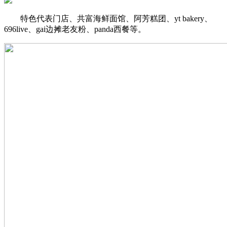
特色代表门店、共富海鲜面馆、阿芳糕团、yt bakery、
696live、gai边摊老友粉、panda西餐等。