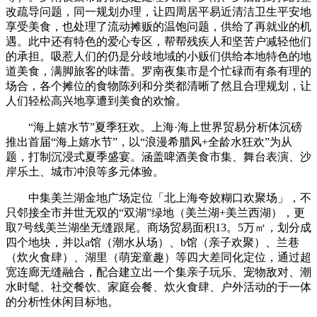
改疏导问题，同一规划办理，让四周居平易近清洁卫生平安地
享受美食，也处理了流动摊贩的温饱问题，供给了再就业的机
遇。此中还有特色的爱心专区，帮帮残疾人和坚苦户减轻他们
的承担。吸惹人们的仍是分歧地域的小贩们供给本地特色的地
道美食，满脚旅客的味蕾。罗南夜集市是个忙碌而有条有理的
场合，各个摊位的食物陈列和分类都清晰了然且合理规划，让
人们轻松高兴地享遭到美食的欢愉。
“海上嬉水节”夏季狂欢。上海·海上世界贸易分析体沉磅
推出首届“海上嬉水节”，以“浪漫希腊风+全龄水狂欢”为从
题，打制沉浸式夏季盛宴。涵盖啤酒美食市集、舞台表演、沙
岸乐土、城市冲浪等多元体验。
中集美兰湖金地广场定位「北上海夸姣糊口欢聚场」，不
只邻接全市并世无双的“双湖”绿地（美兰湖+美兰西湖），更
取7号线美兰湖坐无缝跟尾。商场贸易面积13。5万㎡，划分成
四个地块，并以a馆（潮水从场）、b馆（亲子欢聚）、兰巷
（炊火食肆）、湖里（萌宠童趣）等四大差同化定位，通过超
宽连廊无缝融合，配合建立出一个集亲子玩乐、宠物敌对、潮
水时髦、社交餐饮、家庭会餐、炊火食肆、户外活动的于一体
的分析性休闲目标地。