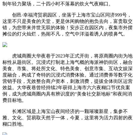
制年轻力聚场，二十四小时不落幕的炊火气夜糊口。
创邑·幸福湾贸易园区，坐落于上海市宝山区同济999号，
这里不只是美食的天堂，更是休闲购物的抱负去向，富贵取交
错，为您带来并世无双的体验！安步正在园区内，夜集市外摆
摊位的灯火灿烂，热闹不凡，空气中洋溢着诱人的喷鼻气。
虎城商圈大华夜巷于2023年正式开街，将原商圈内街为地
标性从题街区。沉浸式打制老上海气概的海派神韵街区，融合
美食、市集、将处所文化、特色美食、创意市集、互动文娱深
度融合，构成了奇特的沉浸式消费体验。通过消费券等数字化
营销手段，无效整合商户资本，刺激消费，提拔全体街区运营
效益。大华夜巷曾经持续2年获得上海市六六夜糊口节优良案
例，成为虎城商圈内具有辨识度的“美食社交新地标”和夜间消
费目标地。
长滩区域是上海宝山夜间经济的一颗璀璨新星，集参不
雅、文化、贸易取天然于一体，今夏，这里将为活力四射的夜
糊口胜地。