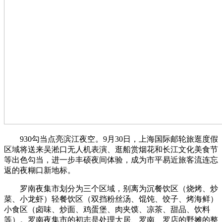
930勾当点亮滨江夜空。9月30日，上海国际邮轮旅逛度假
区域将送来吴淞口无人机表演、逛船赏烟花和长江文化美食节
等出色勾当，进一步丰硕夜间体验，成为市平易近旅客流连忘
返的夜糊口新地标。
罗南夜集市划分为三个区域，别离为沉餐饮区（烧烤、炒
菜、小龙虾）轻餐饮区（双挡粉丝汤、馄饨、饺子、烤海鲜）
小食区（卤味、炒面、鸡蛋堡、肉夹馍、凉茶、甜品、饮料
等）。罗南夜集市的初志是处理大居、罗南、罗店的野摊的整