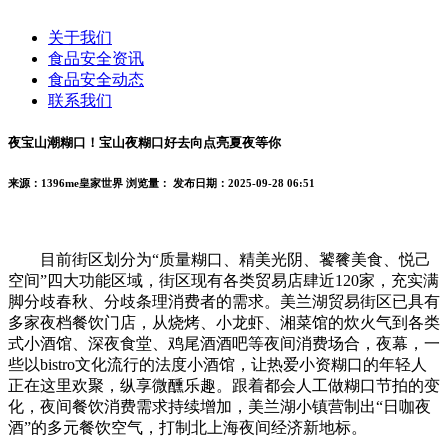
关于我们
食品安全资讯
食品安全动态
联系我们
夜宝山潮糊口！宝山夜糊口好去向点亮夏夜等你
来源：1396me皇家世界
浏览量：
发布日期：2025-09-28 06:51
目前街区划分为“质量糊口、精美光阴、饕餮美食、悦己
空间”四大功能区域，街区现有各类贸易店肆近120家，充实满
脚分歧春秋、分歧条理消费者的需求。美兰湖贸易街区已具有
多家夜档餐饮门店，从烧烤、小龙虾、湘菜馆的炊火气到各类
式小酒馆、深夜食堂、鸡尾酒酒吧等夜间消费场合，夜幕，一
些以bistro文化流行的法度小酒馆，让热爱小资糊口的年轻人
正在这里欢聚，纵享微醺乐趣。跟着都会人工做糊口节拍的变
化，夜间餐饮消费需求持续增加，美兰湖小镇营制出“日咖夜
酒”的多元餐饮空气，打制北上海夜间经济新地标。