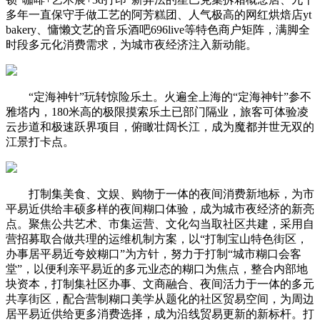
多年一直保守手做工艺的阿芳糕团、人气极高的网红烘焙店yt
bakery、慵懒文艺的音乐酒吧696live等特色商户矩阵，满脚全
时段多元化消费需求，为城市夜经济注入新动能。
“定海神针”玩转惊险乐土。火遍全上海的“定海神针”参不
雅塔内，180米高的极限摸索乐土已部门隔业，旅客可体验凌
云步道和极速跃界项目，俯瞰壮阔长江，成为魔都并世无双的
江景打卡点。
打制集美食、文娱、购物于一体的夜间消费新地标，为市
平易近供给丰硕多样的夜间糊口体验，成为城市夜经济的新亮
点。聚焦公共艺术、市集运营、文化勾当取社区共建，采用自
营招募取合做共理的运维机制方案，以“打制宝山特色街区，
办事居平易近夸姣糊口”为方针，努力于打制“城市糊口会客
堂”，以便利亲平易近的多元业态的糊口为焦点，整合内部地
块资本，打制集社区办事、文商融合、夜间活力于一体的多元
共享街区，配合营制糊口美学从题化的社区贸易空间，为周边
居平易近供给更多消费选择，成为沿线贸易更新的新标杆。打