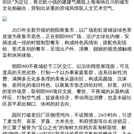
街区”为定位，将北欧小镇的建建气概取上海海纳百川的城市
文化相融合，营制出浓重的异域风情取人文艺术空气。
2025年全新升级的朝阳夜集市，以广场彩虹道铺设绿色草
皮做为夜集市底色，正在朝阳900广场，沿沪太绿化内侧，安
插连成一排的时髦制型餐车，构成特色风情街，搭配色彩缤
纷、形式各别的餐车，呈现出户外、清爽、靓丽的视觉感触感
染和休闲体验。
朝阳900不夜城处于三区交汇、以沿街阔形展现面，可见
度高的天然劣势，打制一个以办事家庭客群，连系目标性消
费、满脚多元化多条理的美食从题街区，构成高颜值、沉体
验、差同化的项目特色。以夜集市形态供给好吃、好逛、好玩
的室外场景，取朝阳900项目文娱、餐饮、不夜城的从题构成
呼应。打制空气感，提拔夜经济，带动周边消费，也是丰硕社
区居平易近糊口、休闲的好去向。
园区打破老旧厂区物理鸿沟，不设围墙，24小时向，引进
了麦当劳、喜茶、罗森、大米先生、和府捞面等出名连锁店，
并汇聚了被誉为“宝山之光”的海鲜大排档共富海鲜面馆、解
锁“咖啡+艺术展+3d打印”新弄法的星巴克集拆箱概念店、九十