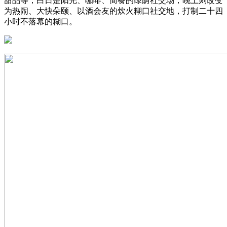
甜品等，白日是阳光、咖啡、简餐的绿荫社交场，晚上则改变
为热闹、大快朵颐、以酒会友的炊火糊口社交地，打制二十四
小时不落幕的糊口。