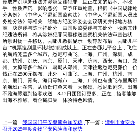
形成严沉职务违法并涉嫌受贿犯罪，且正在党的后不、不收
手，性质严沉，影响恶劣，应予庄重处置。根据《中国规律处
分条例》《中华人平易近国监察法》《中华人平易近国人员政
务处分法》等相关，经地方纪委常委会会议研究并报地方核
准，决定赐与陈玉祥处分；由国度监委赐与其处分；收缴其违
纪违法所得；将其涉嫌犯罪问题移送查察机关依法审查告状，
所涉财物一并移送。去哪儿数据显示，动静发布后，去哪儿平
台“”机票搜刮量环比增加四成以上。正在去哪儿平台上，飞往
的航路笼盖多个城市。悉尼可曲飞、上海、广州、深圳、成
都、杭州、沉庆、南京、厦门、天津、济南、西安、海口、郑
州、太原等多个城市，暑期从郑州、天津往返悉尼更廉价，价
钱正在2500元摆布。此外，可曲飞、上海、广州、杭州、南
京、厦门、青岛、海口等城市，上海、广州也有曲飞布里斯班
的航班正在售。从旅逛订单来看，大堡礁、悉尼歌剧院、出海
不雅海豚遭到搭客欢送，8-12日团预订更多。正在，搭客能够
出海不雅鲸、看企鹅归巢，体验特色风情。
上一篇：
我国国门平安樊篱愈加安稳
下一篇：
漳州市食安办
召开2025年度食物平安风险商和形势