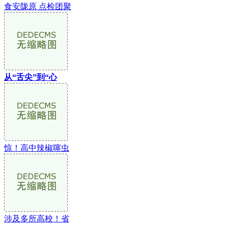
食安陇原 点检团聚
从“舌尖”到“心
惊！高中辣椒噻虫
涉及多所高校！省