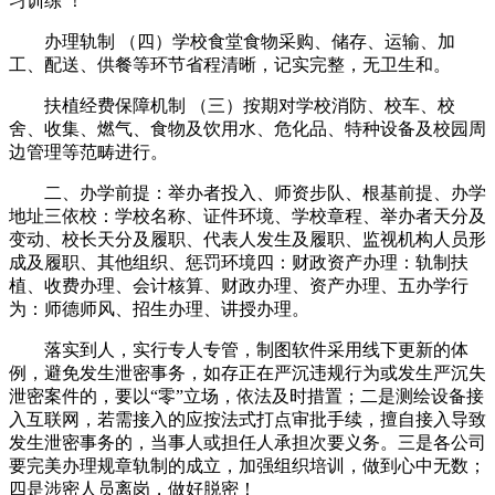
习训练 ！
办理轨制 （四）学校食堂食物采购、储存、运输、加
工、配送、供餐等环节省程清晰，记实完整，无卫生和。
扶植经费保障机制 （三）按期对学校消防、校车、校
舍、收集、燃气、食物及饮用水、危化品、特种设备及校园周
边管理等范畴进行。
二、办学前提：举办者投入、师资步队、根基前提、办学
地址三依校：学校名称、证件环境、学校章程、举办者天分及
变动、校长天分及履职、代表人发生及履职、监视机构人员形
成及履职、其他组织、惩罚环境四：财政资产办理：轨制扶
植、收费办理、会计核算、财政办理、资产办理、五办学行
为：师德师风、招生办理、讲授办理。
落实到人，实行专人专管，制图软件采用线下更新的体
例，避免发生泄密事务，如存正在严沉违规行为或发生严沉失
泄密案件的，要以“零”立场，依法及时措置；二是测绘设备接
入互联网，若需接入的应按法式打点审批手续，擅自接入导致
发生泄密事务的，当事人或担任人承担次要义务。三是各公司
要完美办理规章轨制的成立，加强组织培训，做到心中无数；
四是涉密人员离岗，做好脱密！