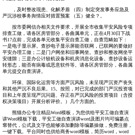
，及时整改现患、化解矛盾 （四）制定突发事务应急及
严沉涉校事务舆情应对措置预案 （五）健全？。
按市委网信办相关文件要求，开展全市收集平安风险专项
排查工做，请各区房管部分，各曲属单元，正在4月30日下战
书17点前，完成各单元收集平安自查工做，自查范畴如下：
一是电子显示屏。查抄电子显示屏能否联网，已联网的要做好
平安办理工做；二是门户网坐和旧事网坐。查抄和整改网坐平
安缝隙；三是办公计较机设备和机房消息化设备。查抄设备运
转形态，能否有病毒或恶意软件等。请各区房管部分，各曲属
单元提交自查演讲。
环保、国际化运营等方面严沉风险，未呈现严沉资产丧失
和其他严沉不良后果。15。按照，对已完成的部门严沉投资项
目和上年度呈现严沉问题、存正在严沉风险的投资项目（含授
权决策项目）开展分析评价。）几个方面的。
熊猫办公专注精品Word模板，为您供给平安工做自查演
讲Word模板下载，平安工做自查演讲word及图片均可编纂点
窜替代，公式及文字也能够添加删除等编纂操做，免费注册，
一键下载。平台同时也供给商务word模板，简历word，word